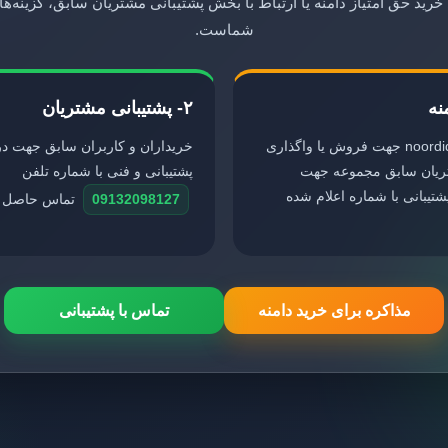
رید حق امتیاز دامنه یا ارتباط با بخش پشتیبانی مشتریان سابق، گزینه‌
شماست.
۲- پشتیبانی مشتریان
دامنه معتبر noordide.ir جهت فروش یا واگذاری
خریداران و کاربران سابق جهت د
ریان سابق مجموعه جهت
پشتیبانی و فنی با شماره تلفن
تیبانی با شماره اعلام شده
09132098127
تماس حاصل فر
مذاکره برای خرید دامنه
تماس با پشتیبانی