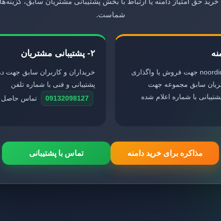
رید حق امتیاز دامنه یا ارتباط با بخش پشتیبانی مشتریان سابق، گزینه‌
شماست.
۲- پشتیبانی مشتریان
دامنه معتبر noordide.ir جهت فروش یا واگذاری
خریداران و کاربران سابق جهت د
ریان سابق مجموعه جهت
پشتیبانی و فنی با شماره تلفن
تیبانی با شماره اعلام شده
09132098127
تماس حاصل فر
مذاکره برای خرید دامنه
تماس با پشتیبانی